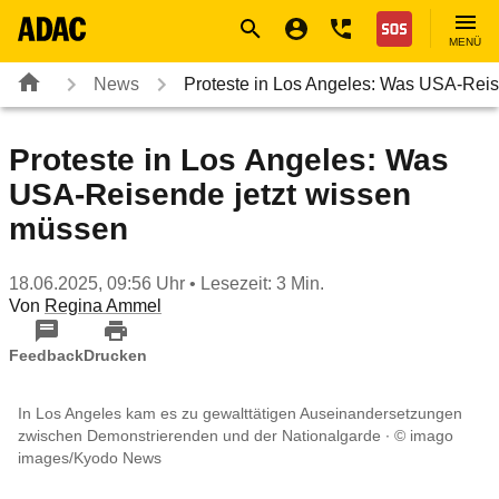
Navigation
Suche
Seiteninhalt
Fußzeile
Nothilfe
MENÜ
News
Proteste in Los Angeles: Was USA-Re
Proteste in Los Angeles: Was
USA-Reisende jetzt wissen
müssen
18.06.2025, 09:56 Uhr
• Lesezeit: 3 Min.
Von
Regina Ammel
Feedback
Drucken
In Los Angeles kam es zu gewalttätigen Auseinandersetzungen
zwischen Demonstrierenden und der Nationalgarde
© imago
images/Kyodo News