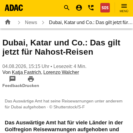
Navigation
Suche
Seiteninhalt
Fußzeile
Nothilfe
MENÜ
News
Dubai, Katar und Co.: Das gilt jetzt für…
Dubai, Katar und Co.: Das gilt
jetzt für Nahost-Reisen
04.08.2026, 15:15 Uhr
• Lesezeit: 4 Min.
Von
Katja Fastrich
,
Lorenzo Walcher
Feedback
Drucken
Das Auswärtige Amt hat seine Reisewarnungen unter anderem
für Dubai aufgehoben
© Shutterstock/S-F
Das Auswärtige Amt hat für viele Länder in der
Golfregion Reisewarnungen aufgehoben und