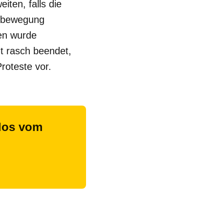
ten, falls die
stbewegung
en wurde
t rasch beendet,
roteste vor.
nlos vom