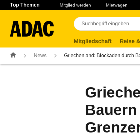
Navigation
Suche
Seiteninhalt
Fußzeile
Top Themen
Mitglied werden
Mietwagen
Mitgliedschaft
Reise &
News
Griechenland: Blockaden durch 
Grieche
Bauern
Grenze