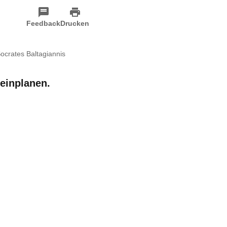
Feedback
Drucken
ocrates Baltagiannis
einplanen.