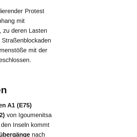
lierender Protest
nhang mit
, zu deren Lasten
 Straßenblockaden
menstöße mit der
eschlossen.
en
en A1 (E75)
2)
von Igoumenitsa
f den Inseln kommt
übergänge
nach