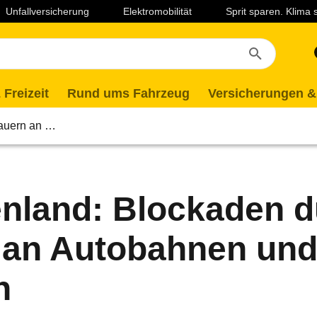
Unfallversicherung
Elektromobilität
Sprit sparen. Klima
 Freizeit
Rund ums Fahrzeug
Versicherungen &
Bauern an …
nland: Blockaden 
 an Autobahnen un
n