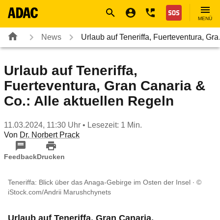
Navigation
Suche
Seiteninhalt
Fußzeile
Nothilfe
MENÜ
News
Urlaub auf Teneriffa, Fuerteventura, Gr
Urlaub auf Teneriffa,
Fuerteventura, Gran Canaria &
Co.: Alle aktuellen Regeln
11.03.2024, 11:30 Uhr
• Lesezeit: 1 Min.
Von
Dr. Norbert Prack
Feedback
Drucken
Teneriffa: Blick über das Anaga-Gebirge im Osten der Insel
©
iStock.com/Andrii Marushchynets
Urlaub auf Teneriffa, Gran Canaria,