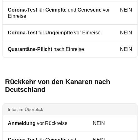
Corona-Test
für
Geimpfte
und
Genesene
vor
NEIN
Einreise
Corona-Test
für
Ungeimpfte
vor Einreise
NEIN
Quarantäne-Pflicht
nach Einreise
NEIN
Rückkehr von den Kanaren nach
Deutschland
Infos im Überblick
Anmeldung
vor Rückreise
NEIN
Corona-Test
für
Geimpfte
und
NEIN