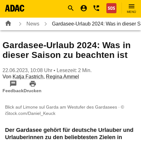
Navigation
Suche
Seiteninhalt
Fußzeile
Nothilfe
MENÜ
News
Gardasee-Urlaub 2024: Was in dieser 
Gardasee-Urlaub 2024: Was in
dieser Saison zu beachten ist
22.06.2023, 10:08 Uhr
• Lesezeit: 2 Min.
Von
Katja Fastrich
,
Regina Ammel
Feedback
Drucken
Blick auf Limone sul Garda am Westufer des Gardasees
©
iStock.com/Daniel_Keuck
Der Gardasee gehört für deutsche Urlauber und
Urlauberinnen zu den beliebtesten Zielen in