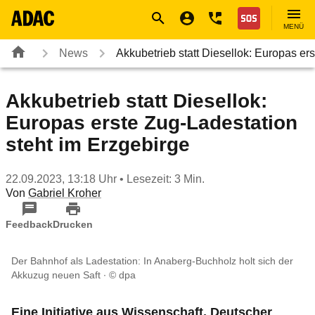
Navigation
Suche
Seiteninhalt
Fußzeile
Nothilfe
MENÜ
News
Akkubetrieb statt Diesellok: Europas e
Akkubetrieb statt Diesellok:
Europas erste Zug-Ladestation
steht im Erzgebirge
22.09.2023, 13:18 Uhr
• Lesezeit: 3 Min.
Von
Gabriel Kroher
Feedback
Drucken
Der Bahnhof als Ladestation: In Anaberg-Buchholz holt sich der
Akkuzug neuen Saft
© dpa
Eine Initiative aus Wissenschaft, Deutscher