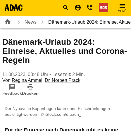
Navigation
Suche
Seiteninhalt
Fußzeile
Nothilfe
MENÜ
News
Dänemark-Urlaub 2024: Einreise, Aktu
Dänemark-Urlaub 2024:
Einreise, Aktuelles und Corona-
Regeln
11.08.2023, 08:48 Uhr
• Lesezeit: 2 Min.
Von
Regina Ammel
,
Dr. Norbert Prack
Feedback
Drucken
Der Nyhavn in Kopenhagen kann ohne Einschränkungen
besichtigt werden
© iStock.com/drazen_
Für die Einreise nach Dänemark gibt es keine