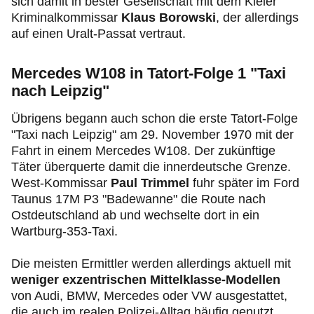
sich damit in bester Gesellschaft mit dem Kieler
Kriminalkommissar
Klaus Borowski
, der allerdings
auf einen Uralt-Passat vertraut.
Mercedes W108 in Tatort-Folge 1 "Taxi
nach Leipzig"
Übrigens begann auch schon die erste Tatort-Folge
"Taxi nach Leipzig" am 29. November 1970 mit der
Fahrt in einem Mercedes W108. Der zukünftige
Täter überquerte damit die innerdeutsche Grenze.
West-Kommissar
Paul Trimmel
fuhr später im Ford
Taunus 17M P3 "Badewanne" die Route nach
Ostdeutschland ab und wechselte dort in ein
Wartburg-353-Taxi.
Die meisten Ermittler werden allerdings aktuell mit
weniger exzentrischen Mittelklasse-Modellen
von Audi, BMW, Mercedes oder VW ausgestattet,
die auch im realen Polizei-Alltag häufig genutzt