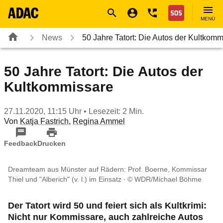
Navigation
Suche
Seiteninhalt
Fußzeile
Nothilfe
MENÜ
News
50 Jahre Tatort: Die Autos der Kultkom
50 Jahre Tatort: Die Autos der
Kultkommissare
27.11.2020, 11:15 Uhr
• Lesezeit: 2 Min.
Von
Katja Fastrich
,
Regina Ammel
Feedback
Drucken
Dreamteam aus Münster auf Rädern: Prof. Boerne, Kommissar
Thiel und "Alberich" (v. l.) im Einsatz
© WDR/Michael Böhme
Der Tatort wird 50 und feiert sich als Kultkrimi:
Nicht nur Kommissare, auch zahlreiche Autos