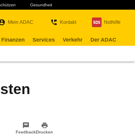
 schützen
Gesundheit
Mein ADAC
Kontakt
Nothilfe
 Finanzen
Services
Verkehr
Der ADAC
osten
Feedback
Drucken