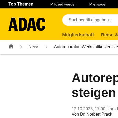
Navigation
Suche
Seiteninhalt
Fußzeile
Top Themen
Mitglied werden
Mietwagen
Mitgliedschaft
Reise &
News
Autoreparatur: Werkstattkosten s
Autorep
steigen
12.10.2023, 17:00 Uhr
• 
Von
Dr. Norbert Prack