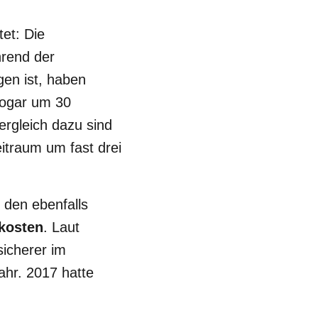
tet: Die
rend der
en ist, haben
sogar um 30
rgleich dazu sind
eitraum um fast drei
 den ebenfalls
kosten
. Laut
icherer im
ahr. 2017 hatte