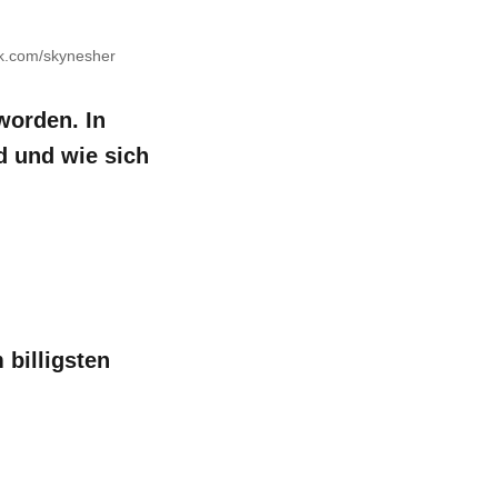
ck.com/skynesher
worden. In
d und wie sich
billigsten