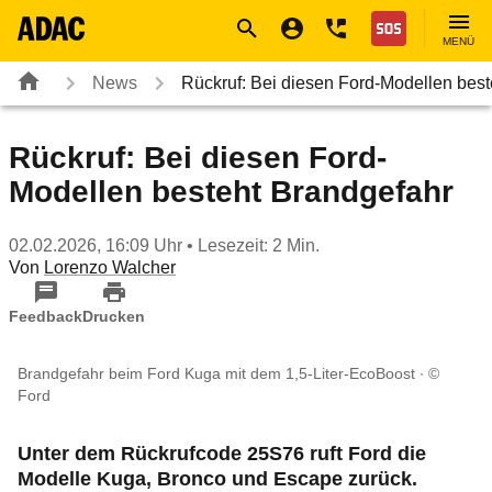
Navigation
Suche
Seiteninhalt
Fußzeile
Nothilfe
MENÜ
News
Rückruf: Bei diesen Ford-Modellen be
Rückruf: Bei diesen Ford-
Modellen besteht Brandgefahr
02.02.2026, 16:09 Uhr
• Lesezeit: 2 Min.
Von
Lorenzo Walcher
Feedback
Drucken
Brandgefahr beim Ford Kuga mit dem 1,5-Liter-EcoBoost
©
Ford
Unter dem Rückrufcode 25S76 ruft Ford die
Modelle Kuga, Bronco und Escape zurück.