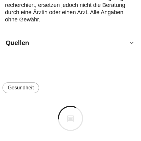
recherchiert, ersetzen jedoch nicht die Beratung
durch eine Ärztin oder einen Arzt. Alle Angaben
ohne Gewähr.
Quellen
Pschyrembel Online: Prick-Test, Stand 8/2024,
unter:
https://www.pschyrembel.de/Prick-
Test/K0HMJ/doc/
(Abruf: 7.4.2026)
Gesundheit
Pschyrembel Online: Allergie, Stand 8/2024,
unter:
https://www.pschyrembel.de/Allergie/K0224
(Abruf: 7.4.2026)
Institut für Qualität und Wirtschaftlichkeit im
Gesundheitswesen (IQWiG,
gesundheitsinforamtion.de): Welche