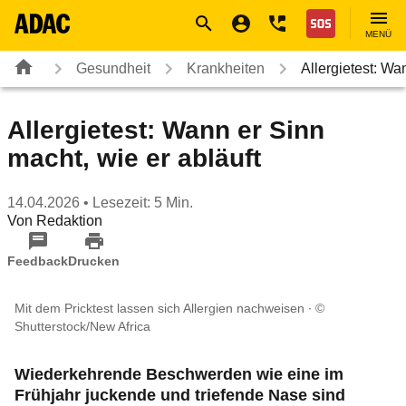
Navigation
Suche
Seiteninhalt
Fußzeile
Nothilfe
MENÜ
Gesundheit
Krankheiten
Allergietest: W
Allergietest: Wann er Sinn
macht, wie er abläuft
14.04.2026
• Lesezeit: 5 Min.
Von
Redaktion
Feedback
Drucken
Mit dem Pricktest lassen sich Allergien nachweisen
©
Shutterstock/New Africa
Wiederkehrende Beschwerden wie eine im
Frühjahr juckende und triefende Nase sind