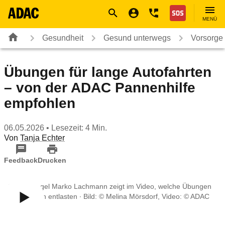
Navigation
Suche
Seiteninhalt
Fußzeile
Nothilfe
MENÜ
Gesundheit
Gesund unterwegs
Vorsorge
Übungen für lange Autofahrten
– von der ADAC Pannenhilfe
empfohlen
06.05.2026
• Lesezeit: 4 Min.
Von
Tanja Echter
Feedback
Drucken
Gelber Engel Marko Lachmann zeigt im Video, welche Übungen
den Rücken entlasten ∙ Bild: © Melina Mörsdorf, Video: © ADAC
e.V.