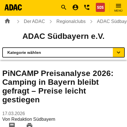
Navigation
Suche
Seiteninhalt
Fußzeile
Nothilfe
MENÜ
Der ADAC
Regionalclubs
ADAC Südbaye
ADAC Südbayern e.V.
Kategorie wählen
Übersicht
PiNCAMP Preisanalyse 2026:
Camping in Bayern bleibt
Geschäftsstellen & Reisebüros
gefragt – Preise leicht
Verkehr & Mobilität
gestiegen
Sicherheit
17.03.2026
Von
Redaktion Südbayern