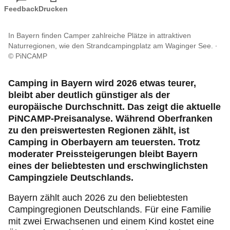
Reise & Freizeit
Feedback
Drucken
Motorsport & Ortsclubs
In Bayern finden Camper zahlreiche Plätze in attraktiven
Naturregionen, wie den Strandcampingplatz am Waginger See.
© PiNCAMP
Ihr ADAC Südbayern e.V.
Camping in Bayern wird 2026 etwas teurer,
bleibt aber deutlich günstiger als der
europäische Durchschnitt. Das zeigt die aktuelle
PiNCAMP-Preisanalyse. Während Oberfranken
zu den preiswertesten Regionen zählt, ist
Camping in Oberbayern am teuersten. Trotz
moderater Preissteigerungen bleibt Bayern
eines der beliebtesten und erschwinglichsten
Campingziele Deutschlands.
Bayern zählt auch 2026 zu den beliebtesten
Campingregionen Deutschlands. Für eine Familie
mit zwei Erwachsenen und einem Kind kostet eine