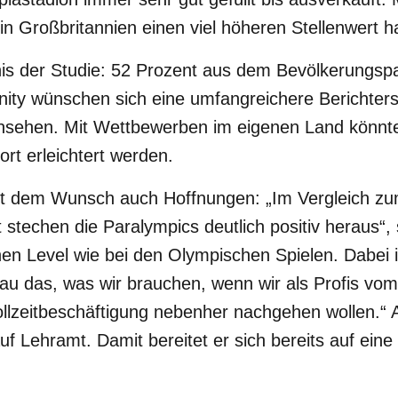
in Großbritannien einen viel höheren Stellenwert ha
nis der Studie: 52 Prozent aus dem Bevölkerungsp
ity wünschen sich eine umfangreichere Berichters
nsehen. Mit Wettbewerben im eigenen Land könnte
rt erleichtert werden.
it dem Wunsch auch Hoffnungen: „Im Vergleich z
stechen die Paralympics deutlich positiv heraus“, s
hen Level wie bei den Olympischen Spielen. Dabei i
u das, was wir brauchen, wenn wir als Profis vom
llzeitbeschäftigung nebenher nachgehen wollen.“ Ak
f Lehramt. Damit bereitet er sich bereits auf ein
.