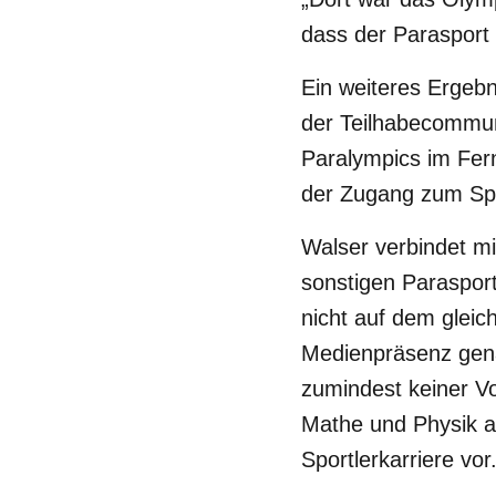
dass der Parasport 
Ein weiteres Ergeb
der Teilhabecommun
Paralympics im Fer
der Zugang zum Spo
Walser verbindet m
sonstigen Parasport 
nicht auf dem gleic
Medienpräsenz gena
zumindest keiner Vo
Mathe und Physik au
Sportlerkarriere vor