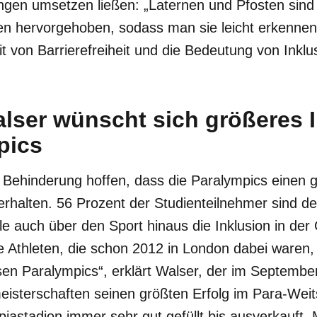
gen umsetzen ließen: „Laternen und Pfosten sind 
ben hervorgehoben, sodass man sie leicht erkenne
it von Barrierefreiheit und die Bedeutung von Inklu
lser wünscht sich größeres I
pics
 Behinderung hoffen, dass die Paralympics einen g
 erhalten. 56 Prozent der Studienteilnehmer sind d
e auch über den Sport hinaus die Inklusion in der 
ere Athleten, die schon 2012 in London dabei ware
en Paralympics“, erklärt Walser, der im September
eisterschaften seinen größten Erfolg im Para-Weit
iastadion immer sehr gut gefüllt bis ausverkauft. 