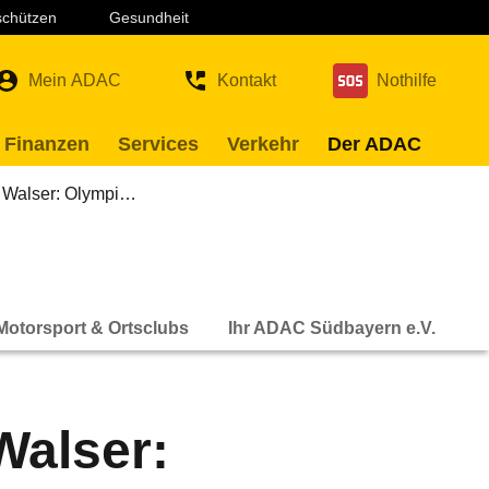
 schützen
Gesundheit
Mein ADAC
Kontakt
Nothilfe
 Finanzen
Services
Verkehr
Der ADAC
s Walser: Olympi…
Motorsport & Ortsclubs
Ihr ADAC Südbayern e.V.
Walser: