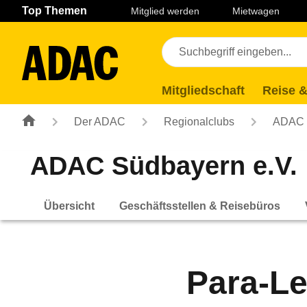
Navigation
Suche
Seiteninhalt
Fußzeile
Top Themen
Mitglied werden
Mietwagen
Mitgliedschaft
Reise &
Der ADAC
Regionalclubs
ADAC 
ADAC Südbayern e.V.
Übersicht
Geschäftsstellen & Reisebüros
Para-Le