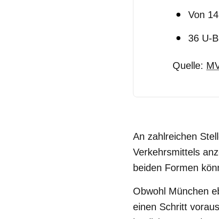
Von 14
36 U-B
Quelle:
MV
An zahlreichen Stel
Verkehrsmittels an
beiden Formen könn
Obwohl München eben
einen Schritt vorau