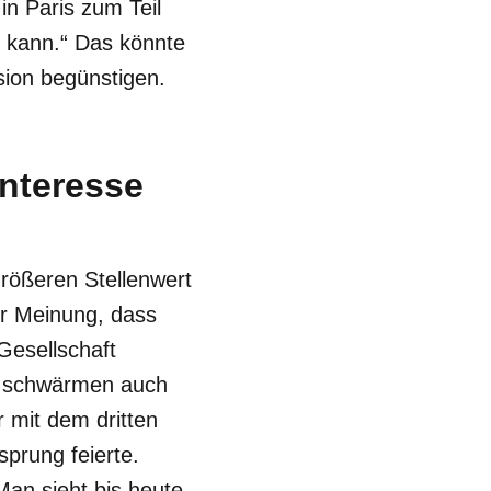
in Paris zum Teil
n kann.“ Das könnte
sion begünstigen.
nteresse
rößeren Stellenwert
er Meinung, dass
Gesellschaft
n, schwärmen auch
 mit dem dritten
sprung feierte.
Man sieht bis heute,