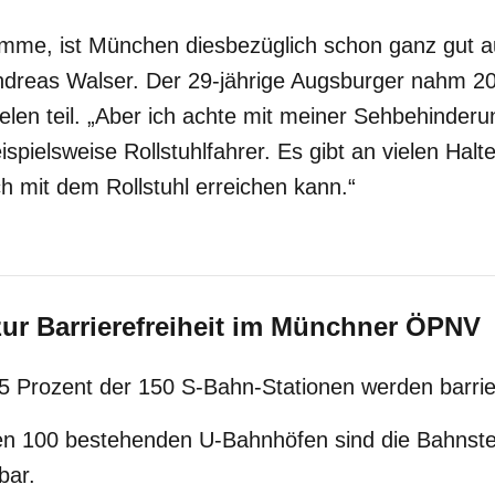
mme, ist München diesbezüglich schon ganz gut auf
Andreas Walser. Der 29-jährige Augsburger nahm 2
len teil. „Aber ich achte mit meiner Sehbehinderu
spielsweise Rollstuhlfahrer. Es gibt an vielen Haltes
 mit dem Rollstuhl erreichen kann.“
zur Barrierefreiheit im Münchner ÖPNV
5 Prozent der 150 S-Bahn-Stationen werden barriere
len 100 bestehenden U-Bahnhöfen sind die Bahnstei
bar.