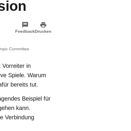
sion
Feedback
Drucken
ympic Committee
Vorreiter in
sive Spiele. Warum
ür bereits tut.
gendes Beispiel für
sgehen kann.
ie Verbindung