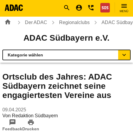
Navigation
Suche
Seiteninhalt
Fußzeile
Nothilfe
MENÜ
Der ADAC
Regionalclubs
ADAC Südbaye
ADAC Südbayern e.V.
Kategorie wählen
Übersicht
Ortsclub des Jahres: ADAC
Südbayern zeichnet seine
Geschäftsstellen & Reisebüros
engagiertesten Vereine aus
Verkehr & Mobilität
09.04.2025
Von
Redaktion Südbayern
Sicherheit
Feedback
Drucken