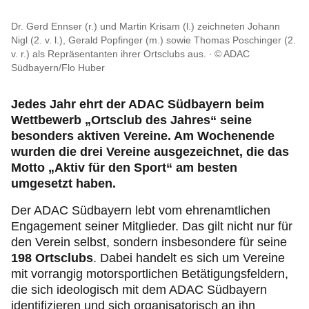
Reise & Freizeit
Dr. Gerd Ennser (r.) und Martin Krisam (l.) zeichneten Johann
Nigl (2. v. l.), Gerald Popfinger (m.) sowie Thomas Poschinger (2.
Motorsport & Ortsclubs
v. r.) als Repräsentanten ihrer Ortsclubs aus.
© ADAC
Südbayern/Flo Huber
Ihr ADAC Südbayern e.V.
Jedes Jahr ehrt der ADAC Südbayern beim
Wettbewerb „Ortsclub des Jahres“ seine
besonders aktiven Vereine. Am Wochenende
wurden die drei Vereine ausgezeichnet, die das
Motto „Aktiv für den Sport“ am besten
umgesetzt haben.
Der ADAC Südbayern lebt vom ehrenamtlichen
Engagement seiner Mitglieder. Das gilt nicht nur für
den Verein selbst, sondern insbesondere für seine
198 Ortsclubs
. Dabei handelt es sich um Vereine
mit vorrangig motorsportlichen Betätigungsfeldern,
die sich ideologisch mit dem ADAC Südbayern
identifizieren und sich organisatorisch an ihn