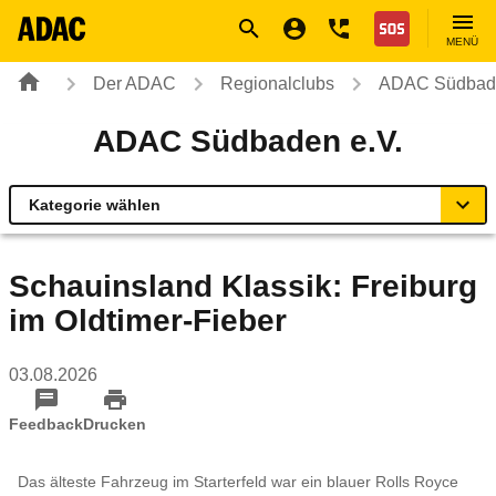
Navigation
Suche
Seiteninhalt
Fußzeile
Nothilfe
MENÜ
Der ADAC
Regionalclubs
ADAC Südbade
ADAC Südbaden e.V.
Kategorie wählen
Übersicht
Schauinsland Klassik: Freiburg
im Oldtimer-Fieber
ADAC zu Mobilität und Verkehr
03.08.2026
Service Center & Reisebüros
Feedback
Drucken
Online-Terminvereinbarung
Das älteste Fahrzeug im Starterfeld war ein blauer Rolls Royce