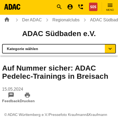
Navigation
Suche
Seiteninhalt
Fußzeile
Nothilfe
MENÜ
Der ADAC
Regionalclubs
ADAC Südbade
ADAC Südbaden e.V.
Kategorie wählen
Übersicht
Auf Nummer sicher: ADAC
Pedelec-Trainings in Breisach
ADAC zu Mobilität und Verkehr
15.05.2024
Service Center & Reisebüros
Feedback
Drucken
Online-Terminvereinbarung
© ADAC Württemberg e.V./Pressefoto Kraufmann&Kraufmann