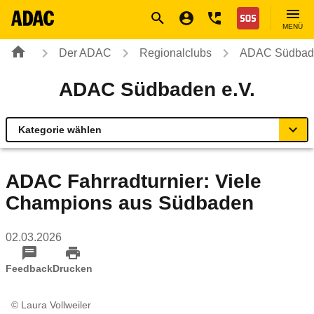
Navigation
Suche
Seiteninhalt
Fußzeile
Nothilfe
MENÜ
Der ADAC
Regionalclubs
ADAC Südbade
ADAC Südbaden e.V.
Kategorie wählen
Übersicht
ADAC Fahrradturnier: Viele
Champions aus Südbaden
ADAC zu Mobilität und Verkehr
02.03.2026
Service Center & Reisebüros
Feedback
Drucken
Online-Terminvereinbarung
© Laura Vollweiler