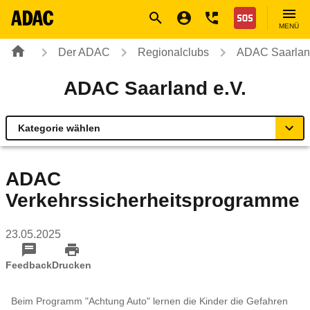
Navigation
Suche
Seiteninhalt
Fußzeile
Nothilfe
MENÜ
Der ADAC
Regionalclubs
ADAC Saarland
ADAC Saarland e.V.
Kategorie wählen
Übersicht
ADAC
Verkehrssicherheitsprogramme
Ihr Kontakt
23.05.2025
Mitgliedschaft & Service
Feedback
Drucken
Verkehr und Technik
Beim Programm "Achtung Auto" lernen die Kinder die Gefahren