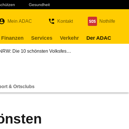
 schützen
Gesundheit
Mein ADAC
Kontakt
Nothilfe
 Finanzen
Services
Verkehr
Der ADAC
 NRW: Die 10 schönsten Volksfes…
ort & Ortsclubs
önsten