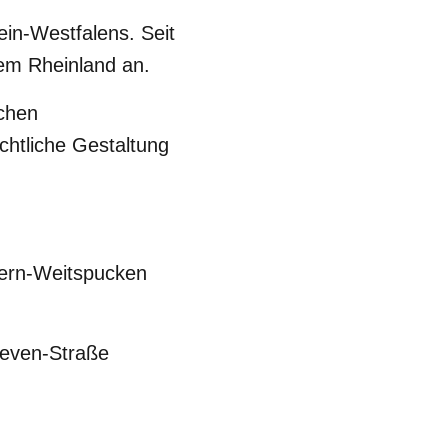
ein-Westfalens. Seit
em Rheinland an.
schen
chtliche Gestaltung
kern-Weitspucken
heven-Straße