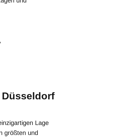
ntagen und
,
 Düsseldorf
 einzigartigen Lage
en größten und