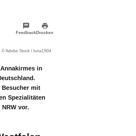
Feedback
Drucken
© Adobe Stock / luna1904
 Annakirmes in
Deutschland.
d Besucher mit
en Spezialitäten
n NRW vor.