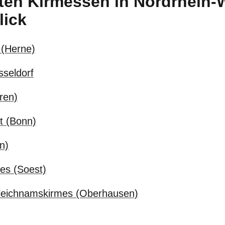
ten Kirmessen in Nordrhein-
lick
 (Herne)
seldorf
ren)
t (Bonn)
n)
mes (Soest)
nleichnamskirmes (Oberhausen)