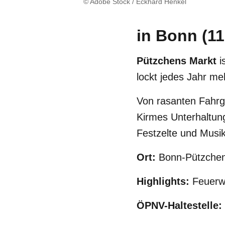
© Adobe Stock / Eckhard Henkel
in Bonn (11
Pützchens Markt
i
lockt jedes Jahr me
Von rasanten Fahrge
Kirmes Unterhaltung
Festzelte und Musi
Ort:
Bonn-Pützche
Highlights:
Feuerw
ÖPNV-Haltestelle: