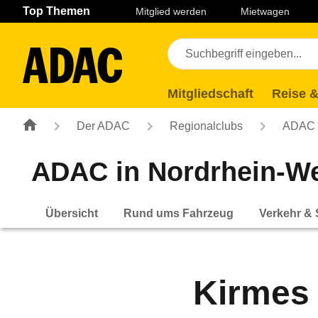
Navigation
Suche
Seiteninhalt
Fußzeile
Top Themen
Mitglied werden
Mietwagen
Mitgliedschaft
Reise &
Der ADAC
Regionalclubs
ADAC N
ADAC in Nordrhein-We
Übersicht
Rund ums Fahrzeug
Verkehr & 
Kirmes 