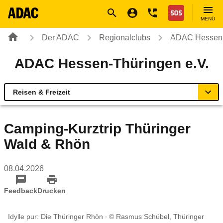
Navigation
Suche
Seiteninhalt
Fußzeile
Nothilfe
MENÜ
Der ADAC
Regionalclubs
ADAC Hessen-
ADAC Hessen-Thüringen e.V.
Reisen & Freizeit
Übersicht
Camping-Kurztrip Thüringer
Wald & Rhön
ADAC vor Ort
08.04.2026
Reisen & Freizeit
Feedback
Drucken
Sicherheit & Mobilität
Idylle pur: Die Thüringer Rhön
© Rasmus Schübel, Thüringer