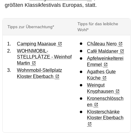
größten Klassikfestivals Europas, statt.
Tipps für das leibliche
Tipps zur Übernachtung*
Wohl*
Camping Maaraue
Château Nero
WOHNMOBIL-
Café Maldaner
STELLPLÄTZE - Weinhof
Apfelweinkelterei
Martin
Emmel
Wohnmobil-Stellplatz
Agathes Gute
Kloster Eberbach
Küche
Weingut
Knyphausen
Kronenschlössch
en
Klosterschänke
Kloster Eberbach