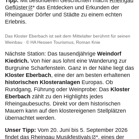
Tipp:
Mit besonderen Geschichten macht
Rheingau
Geflüster
* das Entdecken und Erkunden der
Rheingauer Dörfer und Städte zu einem echten
Erlebnis.
Das Kloster Eberbach ist seit dem Mittelalter berühmt für seinen
Weinbau
© HA Hessen Tourismus, Roman Knie
Nächste Station: Das tausendjährige
Weindorf
Kiedrich.
Von hier aus lohnt eine Wanderung zur
Burgruine Scharfenstein. Ganz in der Nähe liegt das
Kloster Eberbach
, eine der am besten erhaltenen
historischen Klosteranlagen
Europas. Ob
Rundgang, Führung oder Weinprobe: Das
Kloster
Eberbach
zählt zu den Highlights jedes
Rheingaubesuchs. Direkt vor dem historischen
Mauern kann auf den klostereigenen Stellplätzen
übernachtet werden.
Unser Tipp:
Vom 20. Juni bis 5. September 2026
findet das
Rheingau Musikfestivals
*, eines der