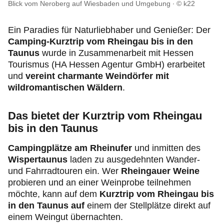
Produkte & Services
Blick vom Neroberg auf Wiesbaden und Umgebung
© k22
Ein Paradies für Naturliebhaber und Genießer: Der
Motorsport & Ortsclubs
Camping-Kurztrip vom Rheingau bis in den
Taunus
wurde in Zusammenarbeit mit Hessen
Über uns
Tourismus (HA Hessen Agentur GmbH) erarbeitet
und
vereint charmante Weindörfer mit
wildromantischen Wäldern
.
Das bietet der
Kurztrip vom Rheingau
bis in den Taunus
Campingplätze am Rheinufer
und inmitten des
Wispertaunus
laden zu ausgedehnten Wander-
und Fahrradtouren ein. Wer
Rheingauer Weine
probieren und an einer Weinprobe teilnehmen
möchte, kann auf dem
Kurztrip vom Rheingau bis
in den Taunus auf
einem der Stellplätze direkt auf
einem Weingut übernachten.