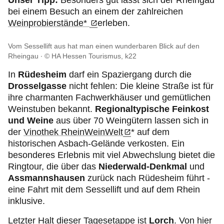
Unser Tipp:
Besonders gut lässt sich der Rheingau
bei einem Besuch an einem der zahlreichen
Weinprobierstände*
erleben.
Vom Sessellift aus hat man einen wunderbaren Blick auf den
Rheingau
© HA Hessen Tourismus, k22
In
Rüdesheim
darf ein Spaziergang durch die
Drosselgasse
nicht fehlen: Die kleine Straße ist für
ihre charmanten Fachwerkhäuser und gemütlichen
Weinstuben bekannt.
Regionaltypische Feinkost
und Weine
aus über 70 Weingütern lassen sich in
der
Vinothek RheinWeinWelt
* auf dem
historischen Asbach-Gelände verkosten. Ein
besonderes Erlebnis mit viel Abwechslung bietet die
Ringtour, die über das
Niederwald-Denkmal
und
Assmannshausen
zurück nach Rüdesheim führt -
eine Fahrt mit dem Sessellift und auf dem Rhein
inklusive.
Letzter Halt dieser Tagesetappe ist
Lorch
. Von hier