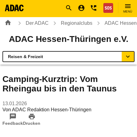
Navigation
Suche
Seiteninhalt
Fußzeile
Nothilfe
MENÜ
Der ADAC
Regionalclubs
ADAC Hessen-
ADAC Hessen-Thüringen e.V.
Reisen & Freizeit
Übersicht
Camping-Kurztrip: Vom
Rheingau bis in den Taunus
ADAC vor Ort
13.01.2026
Reisen & Freizeit
Von
ADAC Redaktion Hessen-Thüringen
Sicherheit & Mobilität
Feedback
Drucken