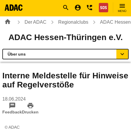
Navigation
Suche
Seiteninhalt
Fußzeile
Nothilfe
MENÜ
Der ADAC
Regionalclubs
ADAC Hessen-
ADAC Hessen-Thüringen e.V.
Über uns
Übersicht
Interne Meldestelle für Hinweise
auf Regelverstöße
ADAC vor Ort
18.06.2024
Reisen & Freizeit
Feedback
Drucken
Sicherheit & Mobilität
© ADAC