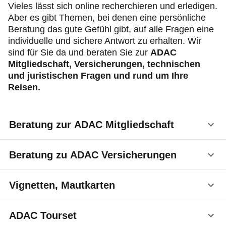
Vieles lässt sich online recherchieren und erledigen.
Aber es gibt Themen, bei denen eine persönliche
Beratung das gute Gefühl gibt, auf alle Fragen eine
individuelle und sichere Antwort zu erhalten. Wir
sind für Sie da und beraten Sie zur
ADAC
Mitgliedschaft, Versicherungen, technischen
und juristischen Fragen und rund um Ihre
Reisen.
Beratung zur ADAC Mitgliedschaft
Beratung zu ADAC Versicherungen
ADAC Mitglied werden
Beratung zum richtigen Mitgliedschaftsmodell
Vignetten, Mautkarten
ADAC Autoversicherung
für Ihre Lebenssituation
ADAC Auslandskrankenversicherung
Weitere Familienmitglieder in der ADAC
Sie erhalten bei uns Autobahn-Vignetten für
ADAC Tourset
Mitgliedschaft schützen
folgende Länder: