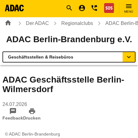
Navigation
Suche
Seiteninhalt
Fußzeile
Nothilfe
MENÜ
Der ADAC
Regionalclubs
ADAC Berlin-B
ADAC Berlin-Brandenburg e.V.
Geschäftsstellen & Reisebüros
Übersicht
ADAC Geschäftsstelle Berlin-
Wilmersdorf
Geschäftsstellen & Reisebüros
24.07.2026
Rund ums Fahrzeug
Feedback
Drucken
Verkehr & Sicherheit
© ADAC Berlin-Brandenburg