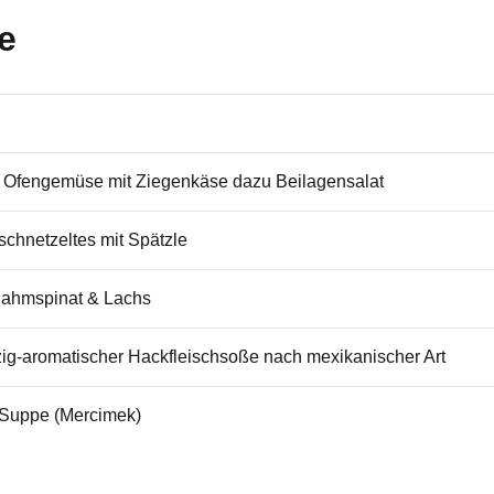
e
 Ofengemüse mit Ziegenkäse dazu Beilagensalat
hnetzeltes mit Spätzle
Rahmspinat & Lachs
zig-aromatischer Hackfleischsoße nach mexikanischer Art
-Suppe (Mercimek)