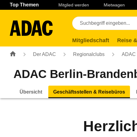
Navigation
Suche
Seiteninhalt
Fußzeile
Top Themen
Mitglied werden
Mietwagen
Mitgliedschaft
Reise &
Der ADAC
Regionalclubs
ADAC B
ADAC Berlin-Brandenb
Übersicht
Geschäftsstellen & Reisebüros
Herzli