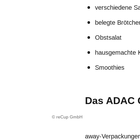
verschiedene Sa
belegte Brötche
Obstsalat
hausgemachte 
Smoothies
Das ADAC C
© reCup GmbH
away-Verpackungen