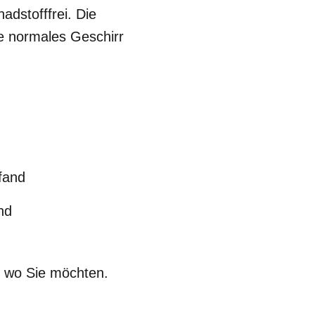
dstofffrei. Die
e normales Geschirr
fand
nd
, wo Sie möchten.