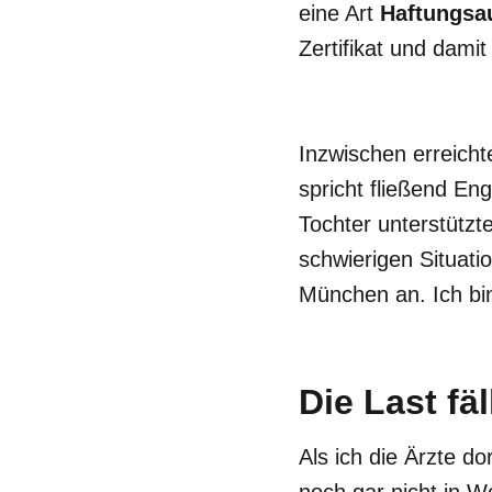
eine Art
Haftungsa
Zertifikat und dami
Inzwischen erreich
spricht fließend En
Tochter unterstützt
schwierigen Situat
München an. Ich b
Die Last fä
Als ich die Ärzte do