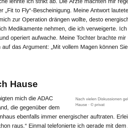
he lehnte ich strikt ab. Die Ärzte machten mir reg
r „Fit to Fly“-Bescheinigung. Meine Antwort lautet
mich zur Operation drängen wollte, desto energisc
 ich Medikamente nehmen, die ich verweigerte. Ich 
 und operiert aufwache. Meine Tochter brachte mir
h auf das Argument: „Mit vollem Magen können Sie
ch Hause
igten mich die ADAC
Nach vielen Diskussionen ge
Hause
© privat
and, die gegenüber dem
haus ebenfalls immer energischer auftraten. Erleic
chon raus.“ Einmal telefonierte ich gerade mit de