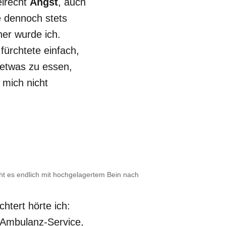
elrecht
Angst
, auch
e dennoch stets
her wurde ich.
fürchtete einfach,
 etwas zu essen,
 mich nicht
ht es endlich mit hochgelagertem Bein nach
htert hörte ich:
m Ambulanz-Service,