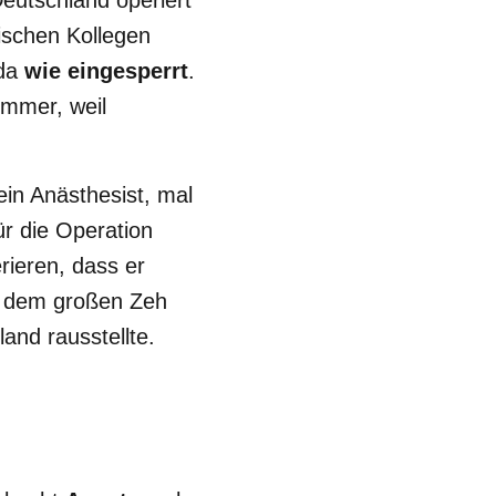
Deutschland operiert
ischen Kollegen
ada
wie eingesperrt
.
immer, weil
in Anästhesist, mal
ür die Operation
erieren, dass er
 dem großen Zeh
and rausstellte.