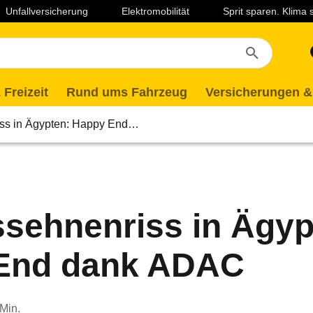
Unfallversicherung
Elektromobilität
Sprit sparen. Klima
 Freizeit
Rund ums Fahrzeug
Versicherungen &
iss in Ägypten: Happy End…
ssehnenriss in Ägyp
End dank ADAC
 Min.