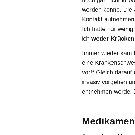
noch gar nicht in W
werden könne. Die 
Kontakt aufnehmen. 
Ich hatte nur wenig
ich
weder Krücken 
Immer wieder kam P
eine Krankenschweste
vor!“ Gleich darauf 
invasiv vorgehen u
entnehmen werde. Zi
Medikament