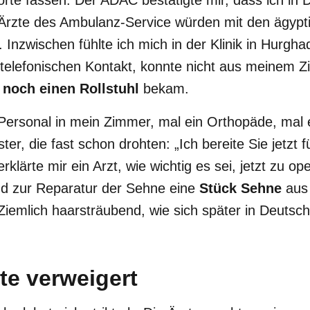
orte fassen. Der ADAC bestätigte mir, dass ich in 
Ärzte des Ambulanz-Service würden mit den ägypt
Inzwischen fühlte ich mich in der Klinik in Hurgh
 telefonischen Kontakt, konnte nicht aus meinem Z
noch einen Rollstuhl
bekam.
ersonal in mein Zimmer, mal ein Orthopäde, mal e
r, die fast schon drohten: „Ich bereite Sie jetzt f
erklärte mir ein Arzt, wie wichtig es sei, jetzt zu op
nd zur Reparatur der Sehne eine
Stück Sehne
aus
emlich haarsträubend, wie sich später in Deutschl
e verweigert