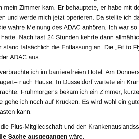
 in mein Zimmer kam. Er behauptete, er habe mit 
 und werde mich jetzt operieren. Da stellte ich da
 die wahre Meinung des ADAC anhören. Ich war so 
hatte. Nach fast 24 Stunden kehrte dann allmähli
 stand tatsächlich die Entlassung an. Die „Fit to F
s der ADAC aus.
verbrachte ich im barrierefreien Hotel. Am Donnerst
agert– nach Hause. In Düsseldorf wartete ein Kr
 brachte. Frühmorgens bekam ich ein Zimmer, kurze 
e gehe ich noch auf Krücken. Es wird wohl ein gut
lasten kann.
r die Plus-Mitgliedschaft und den Krankenausland
die Sache ausgegangen
wäre.