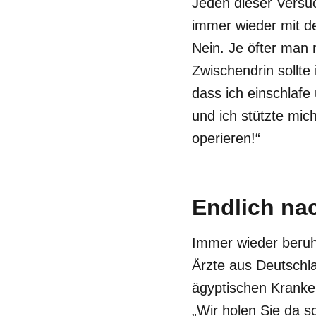
Jeden dieser Versuc
immer wieder mit de
Nein. Je öfter man 
Zwischendrin sollte
dass ich einschlafe
und ich stützte mic
operieren!“
Endlich na
Immer wieder beruh
Ärzte aus Deutschl
ägyptischen Kranken
„Wir holen Sie da s