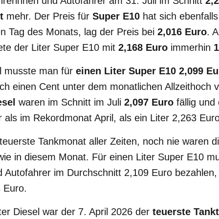
rerinnen und Autofahrer am 31. Juli im Schnitt
2,
t
mehr. Der Preis für
Super E10
hat sich ebenfalls
en Tag des Monats, lag der Preis bei
2,016 Euro
. 
ete der Liter Super E10 mit
2,168 Euro
immerhin
1
el musste man für
einen Liter Super E10 2,099 Eu
noch einen Cent unter dem monatlichen Allzeithoch
esel
waren im Schnitt im Juli
2,097 Euro
fällig und
 als im Rekordmonat April, als ein Liter 2,263 Euro
teuerste Tankmonat aller Zeiten, noch nie waren di
wie in diesem Monat. Für einen Liter Super E10 m
 Autofahrer im Durchschnitt 2,109 Euro bezahlen, f
 Euro.
ter Diesel war der 7. April 2026 der
teuerste Tank