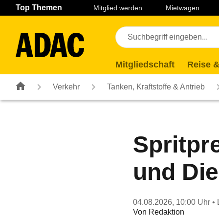
Navigation
Suche
Seiteninhalt
Fußzeile
Top Themen
Mitglied werden
Mietwagen
Mitgliedschaft
Reise &
Verkehr
Tanken, Kraftstoffe & Antrieb
Spritpr
und Die
04.08.2026, 10:00 Uhr
• 
Von
Redaktion