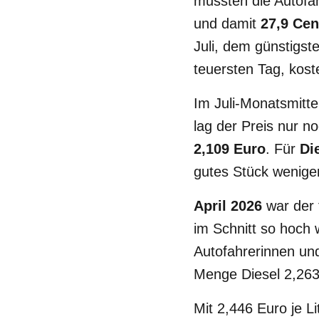
mussten die Autofah
und damit
27,9 Cen
Juli, dem günstigst
teuersten Tag, kost
Im Juli-Monatsmitt
lag der Preis nur 
2,109 Euro
. Für
Di
gutes Stück weniger
April 2026
war der 
im Schnitt so hoch 
Autofahrerinnen und
Menge Diesel 2,263
Mit 2,446 Euro je Li