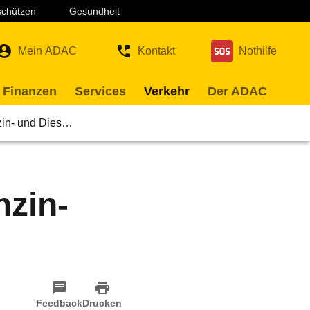
 schützen
Gesundheit
Mein ADAC
Kontakt
Nothilfe
 Finanzen
Services
Verkehr
Der ADAC
nzin- und Dies…
nzin-
Feedback
Drucken