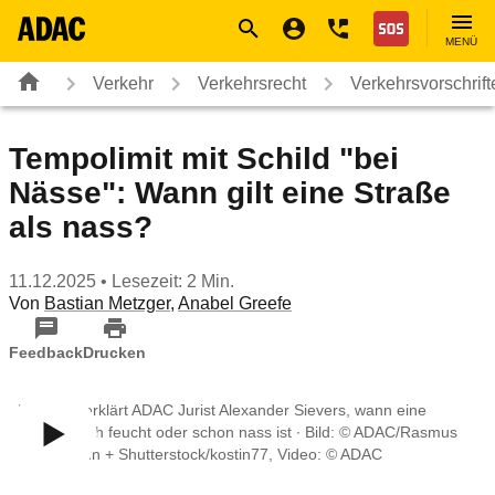
Navigation
Suche
Seiteninhalt
Fußzeile
Nothilfe
MENÜ
Verkehr
Verkehrsrecht
Verkehrsvorschrif
Tempolimit mit Schild "bei
Nässe": Wann gilt eine Straße
als nass?
11.12.2025
• Lesezeit: 2 Min.
Von
Bastian Metzger
,
Anabel Greefe
Feedback
Drucken
Im Video erklärt ADAC Jurist Alexander Sievers, wann eine
Straße noch feucht oder schon nass ist ∙ Bild: © ADAC/Rasmus
Kaessmann + Shutterstock/kostin77, Video: © ADAC