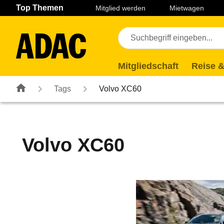
Navigation
Suche
Seiteninhalt
Fußzeile
Top Themen
Mitglied werden
Mietwagen
Mitgliedschaft
Reise &
Tags
Volvo XC60
Volvo XC60