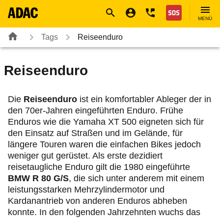
Navigation
Suche
Seiteninhalt
Fußzeile
Nothilfe
MENÜ
Tags
Reiseenduro
Reiseenduro
Die
Reiseenduro
ist ein komfortabler Ableger der in
den 70er-Jahren eingeführten Enduro. Frühe
Enduros wie die Yamaha XT 500 eigneten sich für
den Einsatz auf Straßen und im Gelände, für
längere Touren waren die einfachen Bikes jedoch
weniger gut gerüstet. Als erste dezidiert
reisetaugliche Enduro gilt die 1980 eingeführte
BMW R 80 G/S
, die sich unter anderem mit einem
leistungsstarken Mehrzylindermotor und
Kardanantrieb von anderen Enduros abheben
konnte. In den folgenden Jahrzehnten wuchs das