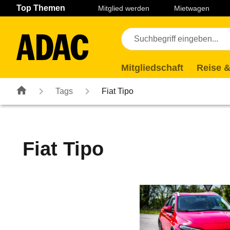
Navigation
Suche
Seiteninhalt
Fußzeile
Top Themen
Mitglied werden
Mietwagen
Mitgliedschaft
Reise &
Tags
Fiat Tipo
Fiat Tipo