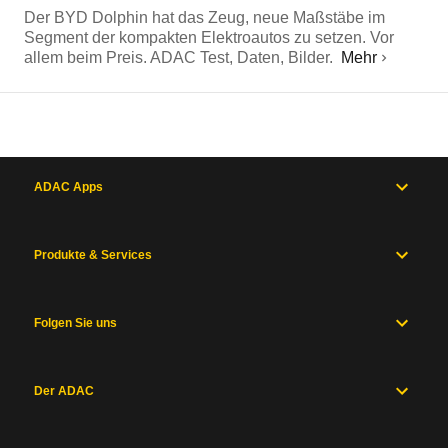
Der BYD Dolphin hat das Zeug, neue Maßstäbe im
Segment der kompakten Elektroautos zu setzen. Vor
allem beim Preis. ADAC Test, Daten, Bilder.
Mehr
ADAC Apps
Produkte & Services
Folgen Sie uns
Der ADAC