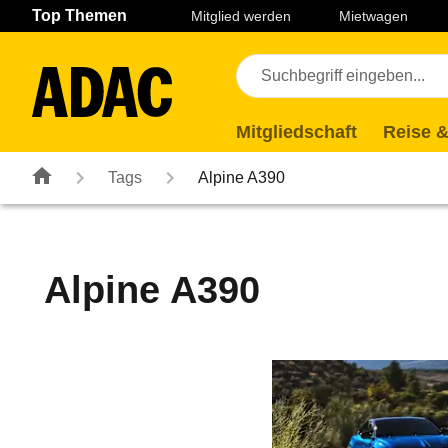
Navigation
Suche
Seiteninhalt
Fußzeile
Top Themen
Mitglied werden
Mietwagen
Mitgliedschaft
Reise &
Tags
Alpine A390
Alpine A390