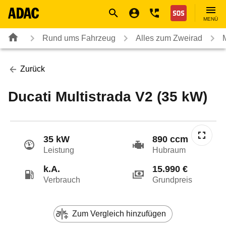
Navigation
Suche
Seiteninhalt
Fußzeile
Nothilfe
MENÜ
Rund ums Fahrzeug
Alles zum Zweirad
Zurück
Ducati Multistrada V2 (35 kW)
35 kW
890 ccm
Leistung
Hubraum
k.A.
15.990 €
Verbrauch
Grundpreis
Zum Vergleich hinzufügen