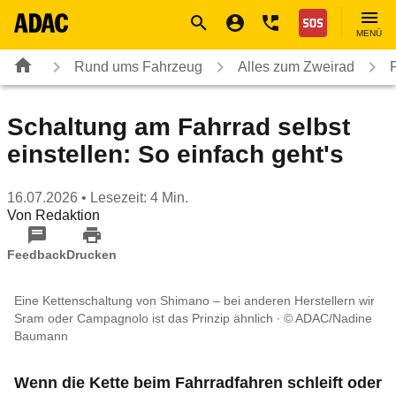
Navigation
Suche
Seiteninhalt
Fußzeile
Nothilfe
MENÜ
Rund ums Fahrzeug
Alles zum Zweirad
Schaltung am Fahrrad selbst
einstellen: So einfach geht's
16.07.2026
• Lesezeit: 4 Min.
Von
Redaktion
Feedback
Drucken
Eine Kettenschaltung von Shimano – bei anderen Herstellern wir
Sram oder Campagnolo ist das Prinzip ähnlich
© ADAC/Nadine
Baumann
Wenn die Kette beim Fahrradfahren schleift oder