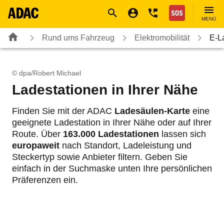
Navigation
Suche
Seiteninhalt
Fußzeile
Nothilfe
MENÜ
Rund ums Fahrzeug
Elektromobilität
E-L
© dpa/Robert Michael
Ladestationen in Ihrer Nähe
Finden Sie mit der ADAC
Ladesäulen-Karte
eine
geeignete Ladestation in Ihrer Nähe oder auf Ihrer
Route. Über
163.000 Ladestationen
lassen sich
europaweit
nach Standort, Ladeleistung und
Steckertyp sowie Anbieter filtern. Geben Sie
einfach in der Suchmaske unten Ihre persönlichen
Präferenzen ein.