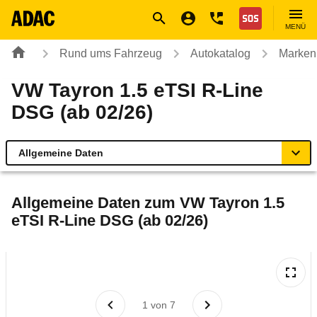
Navigation
Suche
Seiteninhalt
Fußzeile
Nothilfe
MENÜ
Rund ums Fahrzeug
Autokatalog
Marken
VW Tayron 1.5 eTSI R-Line
DSG (ab 02/26)
Allgemeine Daten
Allgemeine Daten
Allgemeine Daten zum
VW Tayron 1.5
eTSI R-Line DSG (ab 02/26)
Technische Daten
Ähnliche Autotests
Laufende Kosten
1
von
7