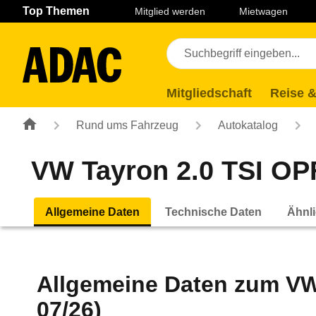
Navigation
Suche
Seiteninhalt
Fußzeile
Top Themen
Mitglied werden
Mietwagen
Mitgliedschaft
Reise &
Rund ums Fahrzeug
Autokatalog
VW Tayron 2.0 TSI OP
Allgemeine Daten
Technische Daten
Ähnli
Allgemeine Daten zum
VW
07/26)