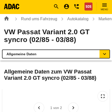
Navigation
Suche
Seiteninhalt
Fußzeile
Nothilfe
MENÜ
Rund ums Fahrzeug
Autokatalog
Marken
VW Passat Variant 2.0 GT
syncro (02/85 - 03/88)
Allgemeine Daten
Allgemeine Daten
Allgemeine Daten zum
VW Passat
Variant 2.0 GT syncro (02/85 - 03/88)
Technische Daten
Laufende Kosten
Rückrufe & Mängel
1
von
2