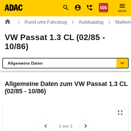
Navigation
Suche
Seiteninhalt
Fußzeile
Nothilfe
MENÜ
Rund ums Fahrzeug
Autokatalog
Marken
VW Passat 1.3 CL (02/85 -
10/86)
Allgemeine Daten
Allgemeine Daten
Allgemeine Daten zum
VW Passat 1.3 CL
(02/85 - 10/86)
Technische Daten
Laufende Kosten
Rückrufe & Mängel
1
von
2