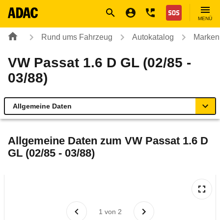
Navigation
Suche
Seiteninhalt
Fußzeile
Nothilfe
MENÜ
Rund ums Fahrzeug
Autokatalog
Marken
VW Passat 1.6 D GL (02/85 -
03/88)
Allgemeine Daten
Allgemeine Daten
Allgemeine Daten zum
VW Passat 1.6 D
GL (02/85 - 03/88)
Technische Daten
Laufende Kosten
Rückrufe & Mängel
1
von
2