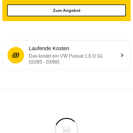
Zum Angebot
Laufende Kosten
Das kostet ein VW Passat 1.6 D GL
(02/85 - 03/88)
Laufende Kosten
Rückrufe & Mängel des VW Passat
Technische Daten des
VW Passat 1.6 D GL
Individuelle Berechnung
Berechnung
€
Keine gemeldeten Mängel
is