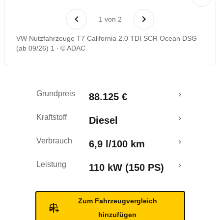
1
von
2
VW Nutzfahrzeuge T7 California 2.0 TDI SCR Ocean DSG
(ab 09/26) 1
© ADAC
Grundpreis
88.125 €
Kraftstoff
Diesel
Verbrauch
6,9 l/100 km
Leistung
110 kW (150 PS)
Zum Fahrzeugvergleich
hinzufügen