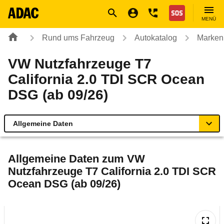
Navigation
Suche
Seiteninhalt
Fußzeile
Nothilfe
MENÜ
Rund ums Fahrzeug
Autokatalog
Marken
VW Nutzfahrzeuge T7
California 2.0 TDI SCR Ocean
DSG (ab 09/26)
Allgemeine Daten
Allgemeine Daten
Allgemeine Daten zum
VW
Nutzfahrzeuge T7 California 2.0 TDI SCR
Technische Daten
Ocean DSG (ab 09/26)
Laufende Kosten