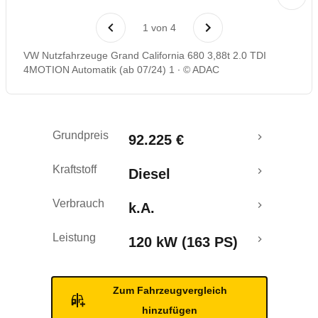
1
von
4
VW Nutzfahrzeuge Grand California 680 3,88t 2.0 TDI
4MOTION Automatik (ab 07/24) 1
© ADAC
Grundpreis
92.225 €
Kraftstoff
Diesel
Verbrauch
k.A.
Leistung
120 kW (163 PS)
Zum Fahrzeugvergleich
hinzufügen