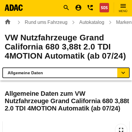
Navigation
Suche
Seiteninhalt
Fußzeile
Nothilfe
MENÜ
Rund ums Fahrzeug
Autokatalog
Marken
VW Nutzfahrzeuge Grand
California 680 3,88t 2.0 TDI
4MOTION Automatik (ab 07/24)
Allgemeine Daten
Allgemeine Daten
Allgemeine Daten zum
VW
Nutzfahrzeuge Grand California 680 3,88t
Technische Daten
2.0 TDI 4MOTION Automatik (ab 07/24)