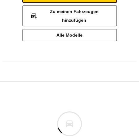
Zu meinen Fahrzeugen
hinzufügen
Alle Modelle
Technische Daten des
VW Nutzfahrzeuge G
s