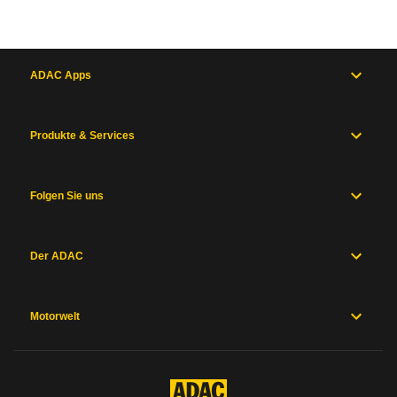
3 PS)
ADAC Apps
m
Produkte & Services
Folgen Sie uns
Inhaltsverzeichnis
Der ADAC
Allgemein
Motor
und
Antrieb
Motorwelt
Maße
und
Gewichte
Karosserie