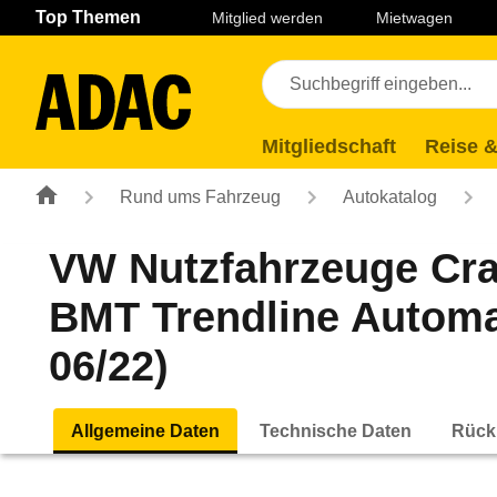
Navigation
Suche
Seiteninhalt
Fußzeile
Top Themen
Mitglied werden
Mietwagen
Mitgliedschaft
Reise &
Rund ums Fahrzeug
Autokatalog
VW Nutzfahrzeuge Cra
BMT Trendline Automat
06/22)
Allgemeine Daten
Technische Daten
Rück