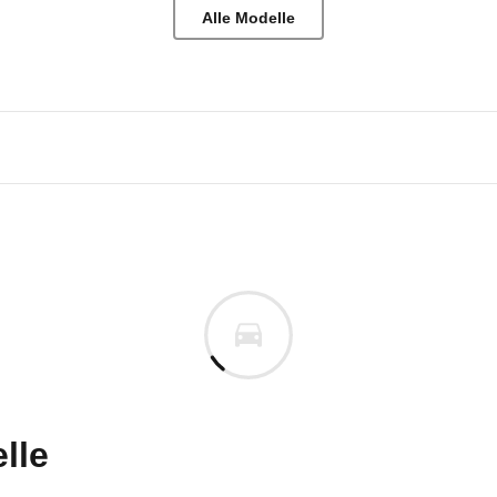
Alle Modelle
tzfahrzeuge Crafter
tzfahrzeuge Crafter 50 Kaste
uges informieren. Welche Fahrzeuge genau betroffe
lle