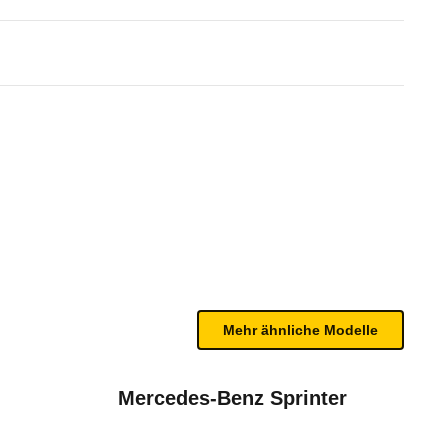
wagen mittel 2.0 TDI Start&S
n sind, entnehmen Sie bitte dem Rückruf, da häufi
Mehr ähnliche Modelle
Mercedes-Benz Sprinter