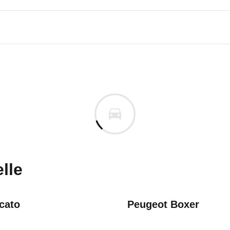
tzfahrzeuge Crafter
tzfahrzeuge Crafter 50 Kasten
uges informieren. Welche Fahrzeuge genau betroffe
lle
cato
Peugeot Boxer