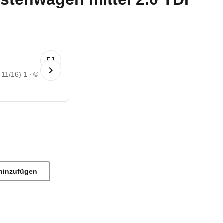
 11/16) 1
©
hinzufügen