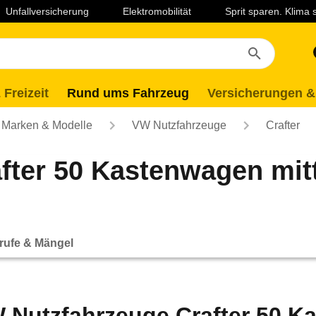
Unfallversicherung
Elektromobilität
Sprit sparen. Klima
 Freizeit
Rund ums Fahrzeug
Versicherungen &
Marken & Modelle
VW Nutzfahrzeuge
Crafter
ter 50 Kastenwagen mitt
rufe & Mängel
 Nutzfahrzeuge Crafter 50 Ka