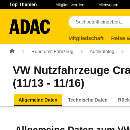
Navigation
Suche
Seiteninhalt
Fußzeile
Top Themen
Mitglied werden
Mietwagen
Mitgliedschaft
Reise &
Rund ums Fahrzeug
Autokatalog
VW Nutzfahrzeuge Craf
(11/13 - 11/16)
Allgemeine Daten
Technische Daten
Rück
Allgemeine Daten zum
VW