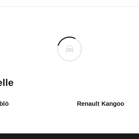
utzfahrzeuge Caddy
utzfahrzeuge Caddy Cargo 2.
n vor. Lassen Sie uns gerne wissen, wenn Sie Pro
lle
blò
Renault Kangoo