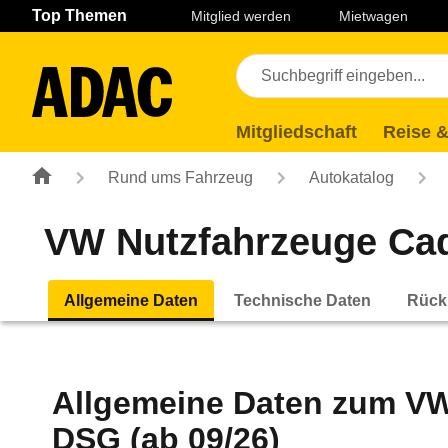
Navigation
Suche
Seiteninhalt
Fußzeile
Top Themen
Mitglied werden
Mietwagen
Mitgliedschaft
Reise &
Rund ums Fahrzeug
Autokatalog
VW Nutzfahrzeuge Cad
Allgemeine Daten
Technische Daten
Rück
Allgemeine Daten zum
VW
DSG (ab 09/26)