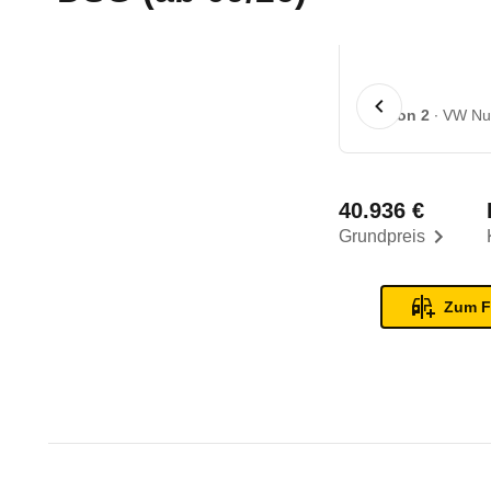
1 von 2
VW Nut
40.936 €
Grundpreis
Zum F