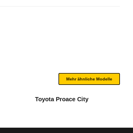
0 TDI SCR EDITION DSG (ab 0
bleme mit Ihrem Fahrzeug haben. Ihre Meldungen w
Mehr ähnliche Modelle
Toyota Proace City