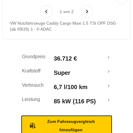
1
von
2
VW Nutzfahrzeuge Caddy Cargo Maxi 1.5 TSI OPF DSG
(ab 09/26) 1
© ADAC
Grundpreis
36.712 €
Kraftstoff
Super
Verbrauch
6,7 l/100 km
Leistung
85 kW (116 PS)
Zum Fahrzeugvergleich
hinzufügen