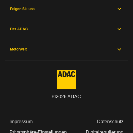
und
Fahrwerk
Folgen Sie uns
Messwerte
Hersteller
Sicherheitsausstattung
Der ADAC
Herstellergarantien
Preise und
Ausstattung
Motorwelt
Allgemein
Kategorie
©
2026
ADAC
Marke
Modell
Impressum
Datenschutz
Typ
Privatsphäre-Einstellungen
Digitalregulierung