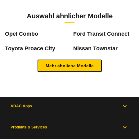
h
Zur Mängelmeldung
6 PS)
Auswahl ähnlicher Modelle
cm
Opel Combo
Ford Transit Connect
Toyota Proace City
Nissan Townstar
Was ist die Pannenstatistik?
Mehr ähnliche Modelle
In der ADAC Pannenstatistik sieht man, welche 
Inhaltsverzeichnis
mehr zur Pannenstatistik Methode
Allgemein
Motor
und
ADAC Apps
Antrieb
Maße
und
Produkte & Services
Zum Mängelforum
Gewichte
Karosserie