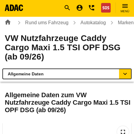
Navigation
Suche
Seiteninhalt
Fußzeile
Nothilfe
MENÜ
Rund ums Fahrzeug
Autokatalog
Marken
VW Nutzfahrzeuge Caddy
Cargo Maxi 1.5 TSI OPF DSG
(ab 09/26)
Allgemeine Daten
Allgemeine Daten
Allgemeine Daten zum
VW
Nutzfahrzeuge Caddy Cargo Maxi 1.5 TSI
Technische Daten
OPF DSG (ab 09/26)
Rückrufe & Mängel