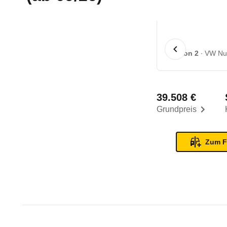
1 von 2
VW Nut
39.508 €
Grundpreis
Zum F