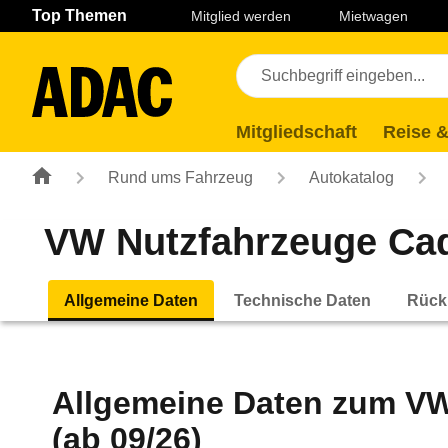
Navigation
Suche
Seiteninhalt
Fußzeile
Top Themen
Mitglied werden
Mietwagen
Mitgliedschaft
Reise &
Rund ums Fahrzeug
Autokatalog
VW Nutzfahrzeuge Cad
Allgemeine Daten
Technische Daten
Rück
Allgemeine Daten zum
VW
(ab 09/26)