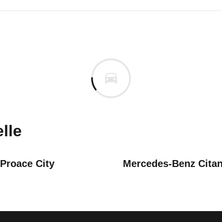
utzfahrzeuge Caddy
tzfahrzeuge Caddy Cargo Fle
n vor. Lassen Sie uns gerne wissen, wenn Sie Pro
lle
Proace City
Mercedes-Benz Cita