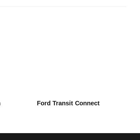
xible 1.5 TSI OPF DSG (ab 0
bleme mit Ihrem Fahrzeug haben. Ihre Meldungen w
n
Ford Transit Connect