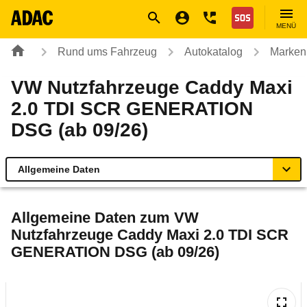
Navigation
Suche
Seiteninhalt
Fußzeile
Nothilfe
MENÜ
Rund ums Fahrzeug
Autokatalog
Marken
VW Nutzfahrzeuge Caddy Maxi
2.0 TDI SCR GENERATION
DSG (ab 09/26)
Allgemeine Daten
Allgemeine Daten
Allgemeine Daten zum
VW
Nutzfahrzeuge Caddy Maxi 2.0 TDI SCR
Technische Daten
GENERATION DSG (ab 09/26)
Laufende Kosten