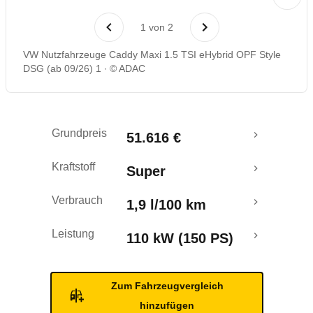
Rückrufe & Mängel
1
von
2
Reichweitenrechner
VW Nutzfahrzeuge Caddy Maxi 1.5 TSI eHybrid OPF Style
DSG (ab 09/26) 1
© ADAC
Grundpreis
51.616 €
Kraftstoff
Super
Verbrauch
1,9 l/100 km
Leistung
110 kW (150 PS)
Zum Fahrzeugvergleich
hinzufügen