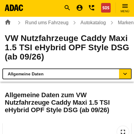
Navigation
Suche
Seiteninhalt
Fußzeile
Nothilfe
MENÜ
Rund ums Fahrzeug
Autokatalog
Marken
VW Nutzfahrzeuge Caddy Maxi
1.5 TSI eHybrid OPF Style DSG
(ab 09/26)
Allgemeine Daten
Allgemeine Daten
Allgemeine Daten zum
VW
Nutzfahrzeuge Caddy Maxi 1.5 TSI
Technische Daten
eHybrid OPF Style DSG (ab 09/26)
Laufende Kosten